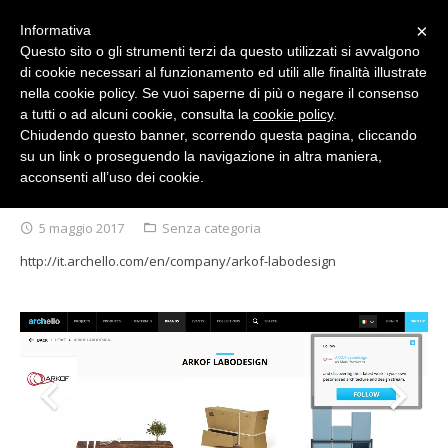
×
Informativa
Questo sito o gli strumenti terzi da questo utilizzati si avvalgono
di cookie necessari al funzionamento ed utili alle finalità illustrate
Italiano
nella cookie policy. Se vuoi saperne di più o negare il consenso
a tutti o ad alcuni cookie, consulta la
cookie policy
.
Chiudendo questo banner, scorrendo questa pagina, cliccando
su un link o proseguendo la navigazione in altra maniera,
acconsenti all’uso dei cookie.
CHI SIAMO
ARCHELLO : THE PLATFORM FOR ARCHITECTURE AND DESIGN
5 maggio 2017
Senza categoria
COLLEZIONI
http://it.archello.com/en/company/arkof-labodesign
SMARTDESK ANTIBATTERICI 20/21
Collezione Arkof 2019
DESIGNERS
Collezione Arkof 2018
NEWS/EVENTI
Collezione Arkof 2017
STAMPA
Collezione Arkof 2015/2016