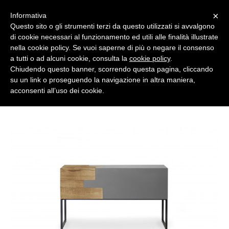
×
Informativa
Questo sito o gli strumenti terzi da questo utilizzati si avvalgono
di cookie necessari al funzionamento ed utili alle finalità illustrate
Italiano
nella cookie policy. Se vuoi saperne di più o negare il consenso
a tutti o ad alcuni cookie, consulta la
cookie policy
.
Chiudendo questo banner, scorrendo questa pagina, cliccando
su un link o proseguendo la navigazione in altra maniera,
acconsenti all’uso dei cookie.
CHI SIAMO
COLLEZIONE ARKOF 2019
COLLEZIONI
SMARTDESK ANTIBATTERICI 20/21
Collezione Arkof 2019
DESIGNERS
Collezione Arkof 2018
NEWS/EVENTI
Collezione Arkof 2017
STAMPA
Collezione Arkof 2015/2016