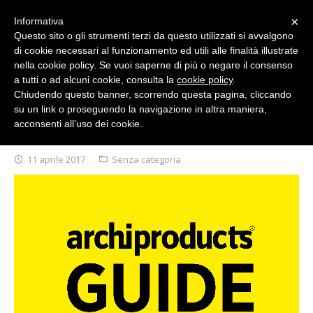
×
Informativa
Questo sito o gli strumenti terzi da questo utilizzati si avvalgono
di cookie necessari al funzionamento ed utili alle finalità illustrate
Italiano
nella cookie policy. Se vuoi saperne di più o negare il consenso
a tutti o ad alcuni cookie, consulta la
cookie policy
.
Chiudendo questo banner, scorrendo questa pagina, cliccando
su un link o proseguendo la navigazione in altra maniera,
acconsenti all’uso dei cookie.
CHI SIAMO
ARCHIPRODUCTS DESIGN SELECTION 2017
11 aprile 2017
Senza categoria
COLLEZIONI
SMARTDESK ANTIBATTERICI 20/21
Collezione Arkof 2019
DESIGNERS
Collezione Arkof 2018
NEWS/EVENTI
Collezione Arkof 2017
STAMPA
Collezione Arkof 2015/2016