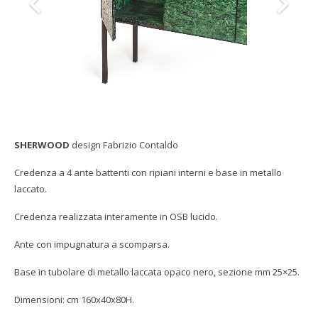
SHOWROOM
Collezione Arkof 2012
REALIZZAZIONI A PROGETTO
Download Catalogo
CONTATTI
Materiali Arkof
Gallery
Collaborazioni/Referenze
SHERWOOD
design Fabrizio Contaldo
Credenza a 4 ante battenti con ripiani interni e base in metallo
laccato.
Credenza realizzata interamente in OSB lucido.
Ante con impugnatura a scomparsa.
Base in tubolare di metallo laccata opaco nero, sezione mm 25×25.
Dimensioni: cm 160x40x80H.