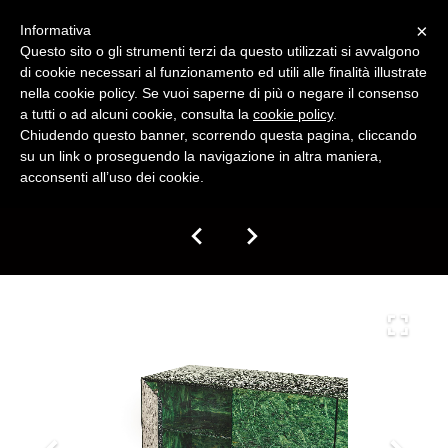
×
Informativa
Questo sito o gli strumenti terzi da questo utilizzati si avvalgono
di cookie necessari al funzionamento ed utili alle finalità illustrate
Italiano
nella cookie policy. Se vuoi saperne di più o negare il consenso
a tutti o ad alcuni cookie, consulta la
cookie policy
.
Chiudendo questo banner, scorrendo questa pagina, cliccando
su un link o proseguendo la navigazione in altra maniera,
acconsenti all’uso dei cookie.
CHI SIAMO
SHERWOOD
COLLEZIONI
SMARTDESK ANTIBATTERICI 20/21
Collezione Arkof 2019
DESIGNERS
Collezione Arkof 2018
NEWS/EVENTI
Collezione Arkof 2017
STAMPA
Collezione Arkof 2015/2016