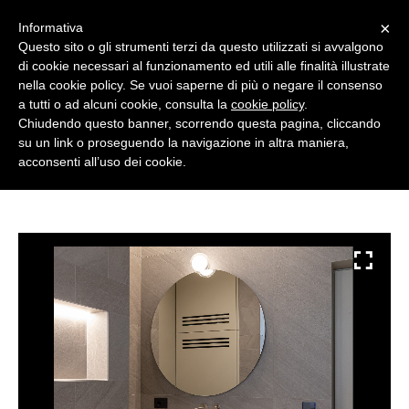
×
Informativa
Questo sito o gli strumenti terzi da questo utilizzati si avvalgono
di cookie necessari al funzionamento ed utili alle finalità illustrate
English
nella cookie policy. Se vuoi saperne di più o negare il consenso
a tutti o ad alcuni cookie, consulta la
cookie policy
.
Chiudendo questo banner, scorrendo questa pagina, cliccando
su un link o proseguendo la navigazione in altra maniera,
acconsenti all’uso dei cookie.
ABOUT US
GALLERY
COLLECTIONS
ANTIBACTERIAL SMARTDESK 20/21
2019 Arkof Collection
DESIGNERS
2018 Arkof Collection
NEWS/EVENTS
2017 Arkof Collection
PRESS
2015/2016 Arkof Collection