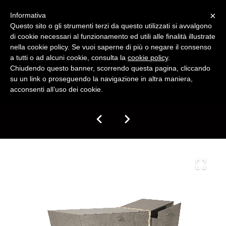
×
Informativa
Questo sito o gli strumenti terzi da questo utilizzati si avvalgono
di cookie necessari al funzionamento ed utili alle finalità illustrate
English
nella cookie policy. Se vuoi saperne di più o negare il consenso
a tutti o ad alcuni cookie, consulta la
cookie policy
.
Chiudendo questo banner, scorrendo questa pagina, cliccando
su un link o proseguendo la navigazione in altra maniera,
acconsenti all’uso dei cookie.
ABOUT US
CARGO
COLLECTIONS
ANTIBACTERIAL SMARTDESK 20/21
2019 Arkof Collection
DESIGNERS
2018 Arkof Collection
NEWS/EVENTS
2017 Arkof Collection
PRESS
2015/2016 Arkof Collection