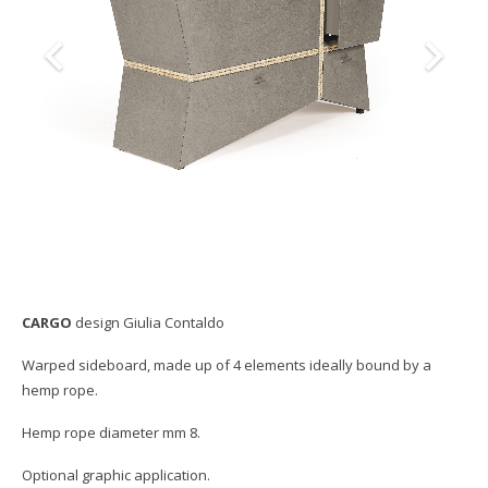
SHOWROOM
2012 Arkof Collection
OBJECTS ON PROJECT
Download Catalogs
CONTACT
Arkof Materials
Gallery
Collaborazioni/Referenze
CARGO
design Giulia Contaldo
Warped sideboard, made up of 4 elements ideally bound by a
hemp rope.
Hemp rope diameter mm 8.
Optional graphic application.