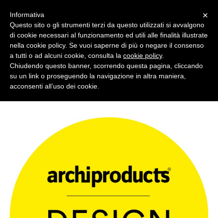
×
Informativa
Questo sito o gli strumenti terzi da questo utilizzati si avvalgono
di cookie necessari al funzionamento ed utili alle finalità illustrate
English
nella cookie policy. Se vuoi saperne di più o negare il consenso
a tutti o ad alcuni cookie, consulta la
cookie policy
.
Chiudendo questo banner, scorrendo questa pagina, cliccando
su un link o proseguendo la navigazione in altra maniera,
acconsenti all’uso dei cookie.
ABOUT US
POSTS TAGGED "GUIDE"
COLLECTIONS
ANTIBACTERIAL SMARTDESK 20/21
2019 Arkof Collection
DESIGNERS
2018 Arkof Collection
NEWS/EVENTS
2017 Arkof Collection
PRESS
2015/2016 Arkof Collection