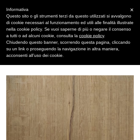
×
Informativa
Questo sito o gli strumenti terzi da questo utilizzati si avvalgono
di cookie necessari al funzionamento ed utili alle finalità illustrate
English
nella cookie policy. Se vuoi saperne di più o negare il consenso
a tutti o ad alcuni cookie, consulta la
cookie policy
.
Chiudendo questo banner, scorrendo questa pagina, cliccando
su un link o proseguendo la navigazione in altra maniera,
acconsenti all’uso dei cookie.
ABOUT US
POSTS TAGGED "FIAMMIFERO"
COLLECTIONS
ANTIBACTERIAL SMARTDESK 20/21
2019 Arkof Collection
DESIGNERS
2018 Arkof Collection
NEWS/EVENTS
2017 Arkof Collection
PRESS
2015/2016 Arkof Collection